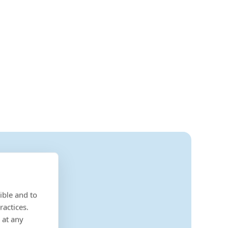
ible and to
ractices.
 at any