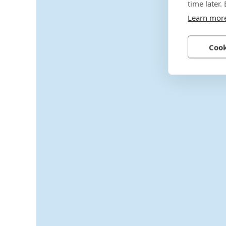
time later.
Learn mor
Cook