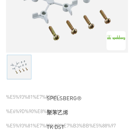
%E5%93%81%E7%89%8C
SPELSBERG®
%E6%9D%90%E8%B4%A8
聚苯乙烯
%E5%93%81%E7%89%8C%E7%B3%BB%E5%88%97
TK DST