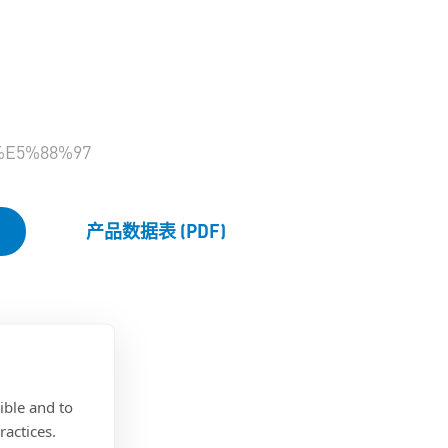
E5%88%97
产品数据表 (PDF)
ible and to
ractices.