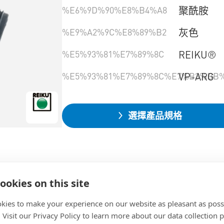
%E6%9D%90%E8%B4%A8
聚酰胺
%E9%A2%9C%E8%89%B2
灰色
%E5%93%81%E7%89%8C
REIKU®
%E5%93%81%E7%89%8C%E7%B3%BB%
VP-ARG
選擇產品規格
ookies on this site
kies to make your experience on our website as pleasant as poss
. Visit our Privacy Policy to learn more about our data collection p