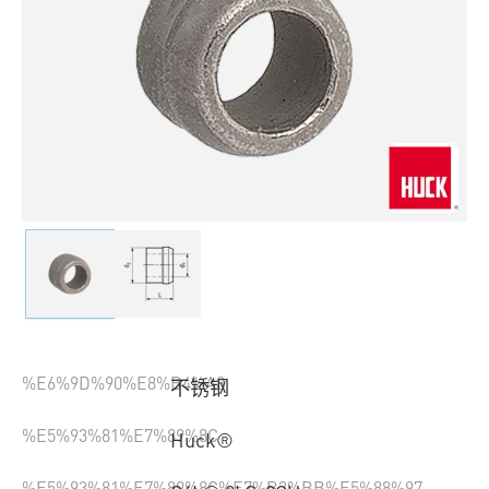
%E6%9D%90%E8%B4%A8
不锈钢
%E5%93%81%E7%89%8C
Huck®
%E5%93%81%E7%89%8C%E7%B3%BB%E5%88%97