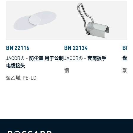
BN 22116
BN 22134
BN 
JACOB®
-
防尘盖 用于公制
JACOB®
-
套筒扳手
盘头
电缆接头
钢
聚酰胺
聚乙烯, PE-LD