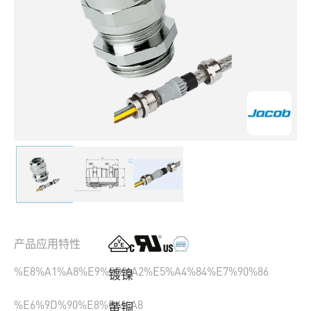
产品应用特性
%E8%A1%A8%E9%9D%A2%E5%A4%84%E7%90%86
镀镍
%E6%9D%90%E8%B4%A8
黄铜