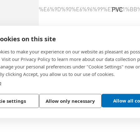
%E6%9D%90%E6%96%99%E7%B1%BB
PVC
選擇產品規格
ookies on this site
kies to make your experience on our website as pleasant as poss
. Visit our Privacy Policy to learn more about our data collection p
nage your personal preferences under "Cookie Settings" now or
 By clicking Accept, you allow us to our use of cookies.
e
Allow all c
ie settings
Allow only necessary