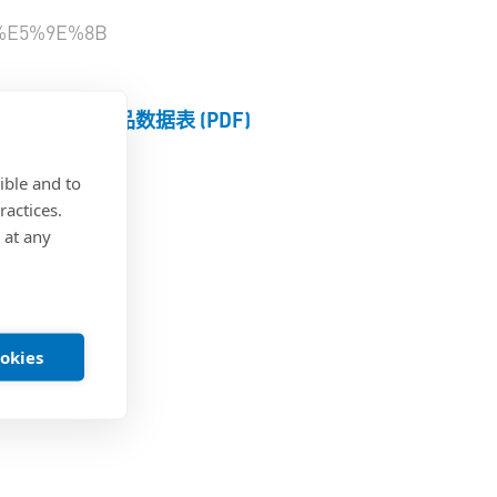
%E5%9E%8B
产品数据表 (PDF)
ible and to
ractices.
 at any
ookies