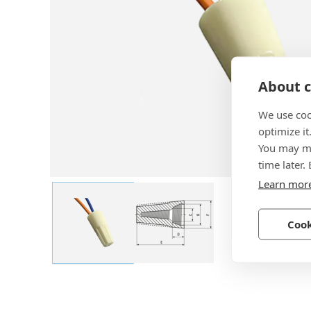
About c
We use coo
optimize it
You may ma
time later.
Learn mor
Cook