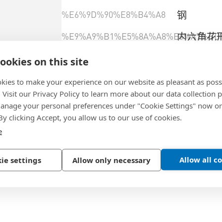
%E6%9D%90%E8%B4%A8
钢
%E9%A9%B1%E5%8A%A8%E6%A7%BD
内六角花
%E8%9E%BA%E7%BA%B9
部分螺纹
ookies on this site
kies to make your experience on our website as pleasant as poss
. Visit our Privacy Policy to learn more about our data collection p
選擇產品規格
nage your personal preferences under "Cookie Settings" now or
 By clicking Accept, you allow us to our use of cookies.
e
Allow all c
ie settings
Allow only necessary