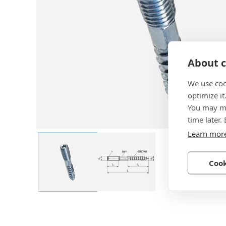
About c
We use coo
optimize it
You may ma
time later.
Learn mor
Cook