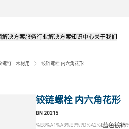
固解决方案
服务
行业解决方案
知识中心
关于我们
铰链螺栓 内六角花形
攻螺钉 - 木材用
铰链螺栓 内六角花形
BN 20215
%E8%A1%A8%E9%9D%A2%E5%A4%84%
蓝色镀锌