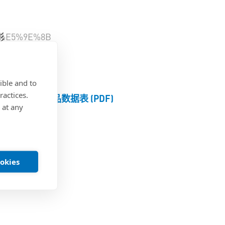
%E5%9E%8B
形
ible and to
ractices.
产品数据表 (PDF)
 at any
ookies