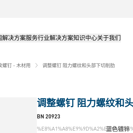
固解决方案
服务
行业解决方案
知识中心
关于我们
调整螺钉 阻力螺纹和头部下切削肋
攻螺钉 - 木材用
调整螺钉 阻力螺纹和
BN 20923
%E8%A1%A8%E9%9D%A2%E5%A4%84%
蓝色镀锌