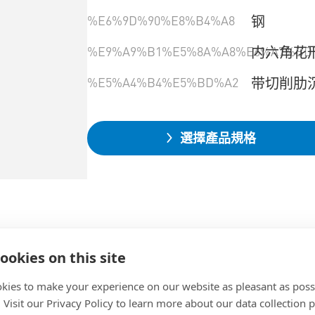
%E6%9D%90%E8%B4%A8
钢
%E9%A9%B1%E5%8A%A8%E6%A7%BD
内六角花
%E5%A4%B4%E5%BD%A2
带切削肋
選擇產品規格
ookies on this site
kies to make your experience on our website as pleasant as poss
. Visit our Privacy Policy to learn more about our data collection p