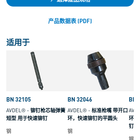
产品数据表 (PDF)
适用于
BN 32105
BN 32046
BN 
AVDEL®
-
铆钉枪芯轴弹簧
AVDEL®
-
标准枪嘴 带开口
AVD
短型 用于快速铆钉
环，快速铆钉的平圆头
环，
钉
钢
钢
钢