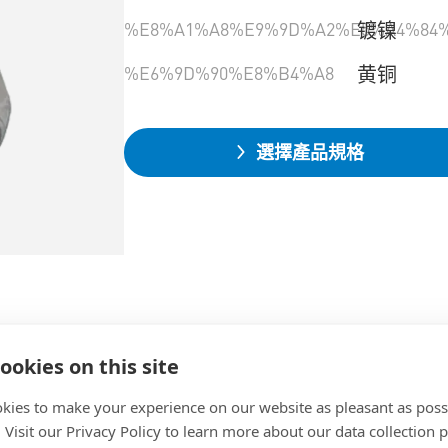
%E8%A1%A8%E9%9D%A2%E5%A4%84%
镀镍
%E6%9D%90%E8%B4%A8
黄铜
選擇產品規格
ookies on this site
kies to make your experience on our website as pleasant as poss
. Visit our Privacy Policy to learn more about our data collection p