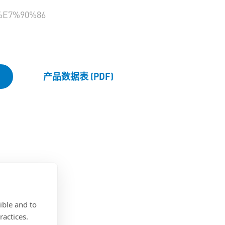
E7%90%86
产品数据表 (PDF)
ible and to
ractices.