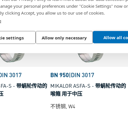
nage your personal preferences under "Cookie Settings" now or
 By clicking Accept, you allow us to our use of cookies.
e
Allow all c
ie settings
Allow only necessary
DIN 3017
BN 950
|
DIN 3017
SFA-S
-
带蜗轮传动的
MIKALOR ASFA-S
-
带蜗轮传动的
压
喉箍 用于中压
不锈钢, W4