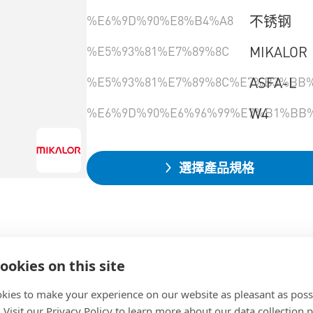
%E6%9D%90%E8%B4%A8
不锈钢
%E5%93%81%E7%89%8C
MIKALOR
%E5%93%81%E7%89%8C%E7%B3%BB%
ASFA-L
%E6%9D%90%E6%96%99%E7%B1%BB
W4
選擇產品規格
ookies on this site
kies to make your experience on our website as pleasant as poss
. Visit our Privacy Policy to learn more about our data collection p