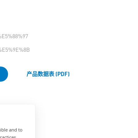
E5%88%97
%E5%9E%8B
产品数据表 (PDF)
ible and to
ractices.