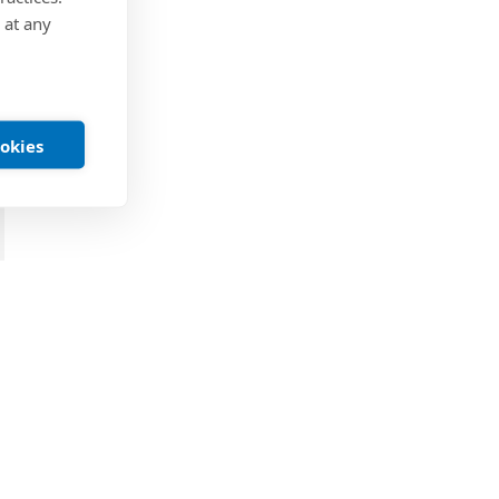
 at any
ookies