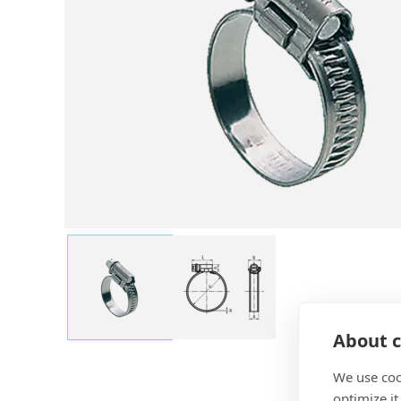
About c
We use coo
optimize it