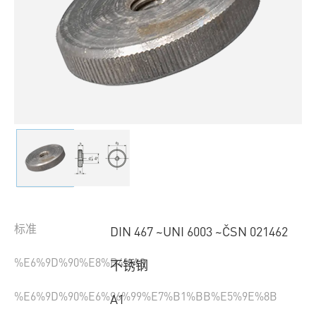
标准
DIN 467 ~UNI 6003 ~ČSN 021462
%E6%9D%90%E8%B4%A8
不锈钢
%E6%9D%90%E6%96%99%E7%B1%BB%E5%9E%8B
A1