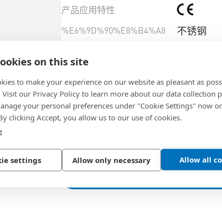
产品应用特性
%E6%9D%90%E8%B4%A8
不锈钢
%E5%93%81%E7%89%8C
HALDER
ookies on this site
%E5%88%B6%E9%80%A0%E6%9D%90%
沉淀硬化
kies to make your experience on our website as pleasant as poss
. Visit our Privacy Policy to learn more about our data collection p
%E4%BA%A7%E5%93%81%E5%BA%94
nage your personal preferences under "Cookie Settings" now or
%E5%93%81%E7%89%8C%E7%B3%BB%
EH 22352.
 By clicking Accept, you allow us to our use of cookies.
e
%E6%9D%90%E6%96%99%E7%BC%96%
1.4542
Allow all c
ie settings
Allow only necessary
選擇產品規格