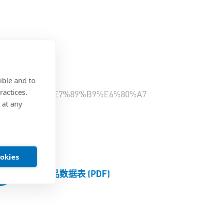
E6%96%99
ible and to
ractices.
%E7%94%A8%E7%89%B9%E6%80%A7
 at any
E5%88%97
E5%8F%B7
ookies
产品数据表 (PDF)