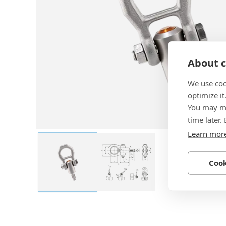
About c
We use coo
optimize it
You may ma
time later.
Learn mor
Cook