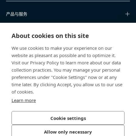
产品与服务
知识中心
About cookies on this site
快速链接
We use cookies to make your experience on our
website as pleasant as possible and to optimize it.
关于我们
Visit our Privacy Policy to learn more about our data
collection practices. You may manage your personal
联系我们
preferences under "Cookie Settings" now or at any
time later. By clicking Accept, you allow us to our use
400 860 9900
of cookies.
china@bossard.com
Learn more
Cookie settings
隐私政策
版权信息
Allow only necessary
沪ICP备17002109号