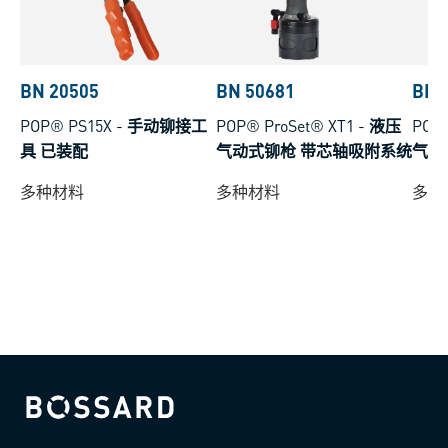
BN 20505
BN 50681
BN 
POP® PS15X
-
手动铆接工
POP® ProSet® XT1
-
液压
POP®
具 已装配
气动式铆枪 带芯轴吸附系统
气动
多种材料
多种材料
多种
Bossard homepage