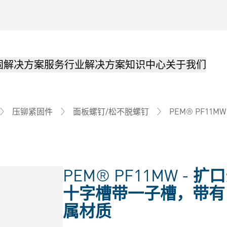
固解决方案
服务
行业解决方案
知识中心
关于我们
PEM® PF11MW
压铆紧固件
面板螺钉/松不脱螺钉
PEM® PF11MW -
扩口
十字槽带一子槽，带有 MA
属材质