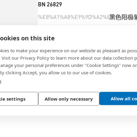
BN 26829
%E8%A1%A8%E9%9D%A2%E5%A4%84%
黑色阳极
%E6%9D%90%E8%B4%A8
铝
ookies on this site
%E9%A9%B1%E5%8A%A8%E6%A7%BD
自由驱动 
kies to make your experience on our website as pleasant as poss
%E5%93%81%E7%89%8C
PEM®
. Visit our Privacy Policy to learn more about our data collection p
nage your personal preferences under "Cookie Settings" now or
%E5%93%81%E7%89%8C%E7%B3%BB%
PF11MW
 By clicking Accept, you allow us to our use of cookies.
e
選擇產品規格
Allow all c
ie settings
Allow only necessary