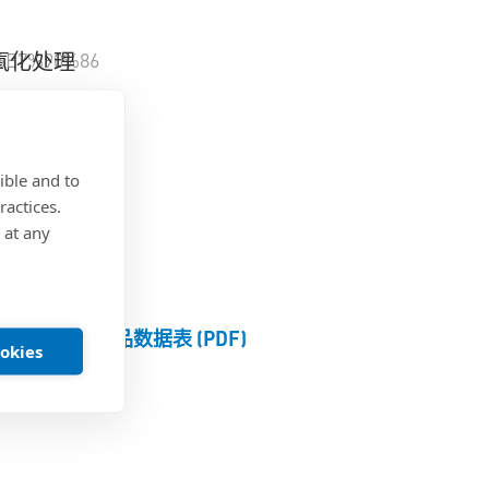
E7%90%86
氧化处理
%E5%9E%8B
十字槽
ible and to
ractices.
 at any
E5%88%97
产品数据表 (PDF)
ookies