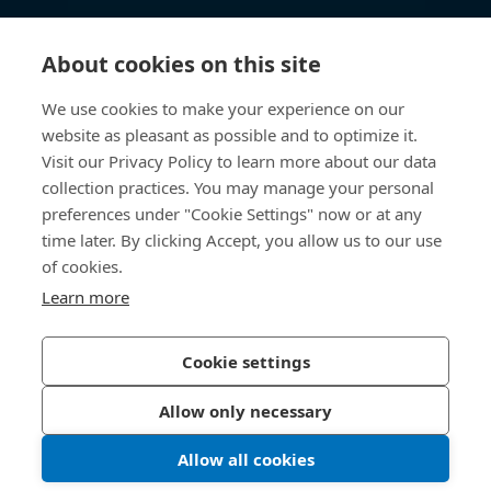
知识中心
About cookies on this site
快速链接
We use cookies to make your experience on our
website as pleasant as possible and to optimize it.
关于我们
Visit our Privacy Policy to learn more about our data
collection practices. You may manage your personal
联系我们
preferences under "Cookie Settings" now or at any
time later. By clicking Accept, you allow us to our use
400 860 9900
of cookies.
china@bossard.com
Learn more
Cookie settings
隐私政策
版权信息
Allow only necessary
沪ICP备17002109号
Allow all cookies
© 2026 Bossard