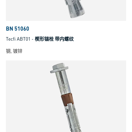
BN 51060
Tecfi ABT01
-
楔形锚栓 带内螺纹
钢, 镀锌