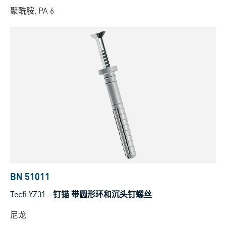
聚酰胺, PA 6
BN 51011
Tecfi YZ31
-
钉锚 带圆形环和沉头钉螺丝
尼龙