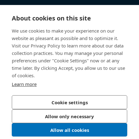
知识中心
About cookies on this site
快速链接
We use cookies to make your experience on our
website as pleasant as possible and to optimize it.
关于我们
Visit our Privacy Policy to learn more about our data
collection practices. You may manage your personal
联系我们
preferences under "Cookie Settings" now or at any
time later. By clicking Accept, you allow us to our use
400 860 9900
of cookies.
china@bossard.com
Learn more
Cookie settings
隐私政策
版权信息
Allow only necessary
沪ICP备17002109号
Allow all cookies
© 2026 Bossard