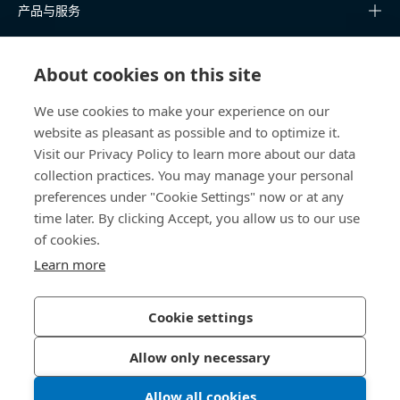
产品与服务
知识中心
About cookies on this site
快速链接
We use cookies to make your experience on our
website as pleasant as possible and to optimize it.
关于我们
Visit our Privacy Policy to learn more about our data
collection practices. You may manage your personal
联系我们
preferences under "Cookie Settings" now or at any
time later. By clicking Accept, you allow us to our use
400 860 9900
of cookies.
china@bossard.com
Learn more
Cookie settings
隐私政策
版权信息
Allow only necessary
沪ICP备17002109号
Allow all cookies
© 2026 Bossard