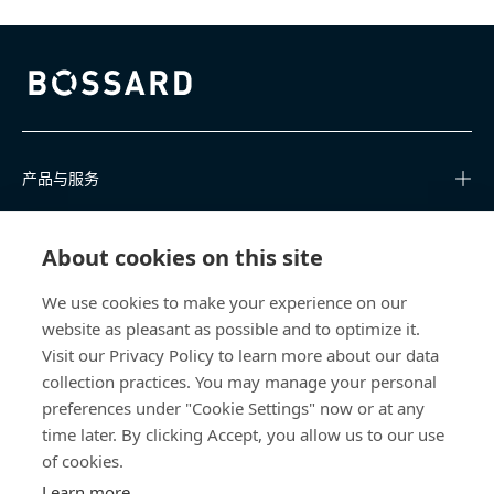
Bossard homepage
产品与服务
知识中心
About cookies on this site
快速链接
We use cookies to make your experience on our
website as pleasant as possible and to optimize it.
关于我们
Visit our Privacy Policy to learn more about our data
collection practices. You may manage your personal
联系我们
preferences under "Cookie Settings" now or at any
time later. By clicking Accept, you allow us to our use
400 860 9900
of cookies.
china@bossard.com
Learn more