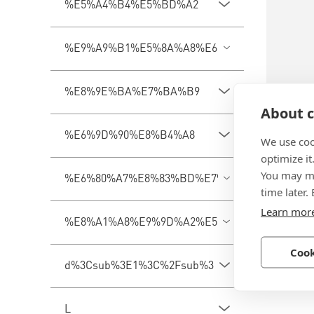
%E5%A4%B4%E5%BD%A2
%E9%A9%B1%E5%8A%A8%E6%A7%BD%E5%9E
%E8%9E%BA%E7%BA%B9
About c
BN 387
%E6%9D%90%E8%B4%A8
We use coo
optimize it
INBUS 
You may ma
%E6%80%A7%E8%83%BD%E7%AD%89%E7%BA%
面锯齿锁
time later.
钢, 发黑
Learn mor
%E8%A1%A8%E9%9D%A2%E5%A4%84%E7%90%
Cook
d%3Csub%3E1%3C%2Fsub%3E
L