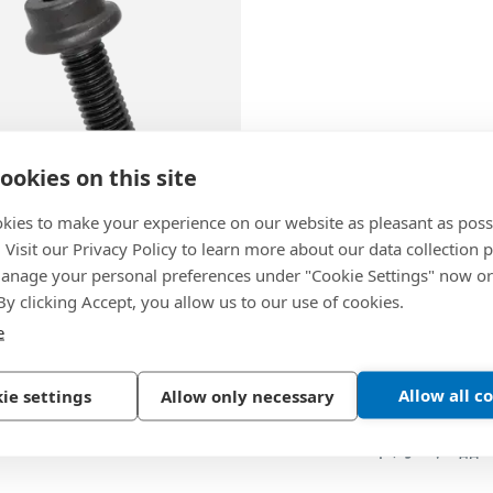
%8B
ookies on this site
3
kies to make your experience on our website as pleasant as poss
. Visit our Privacy Policy to learn more about our data collection p
RIPP®
-
内六角圆柱头法兰
nage your personal preferences under "Cookie Settings" now or
A7
紧螺钉 部分 / 全螺纹
 By clicking Accept, you allow us to our use of cookies.
e
86
Allow all c
ie settings
Allow only necessary
1
中的
1
产品