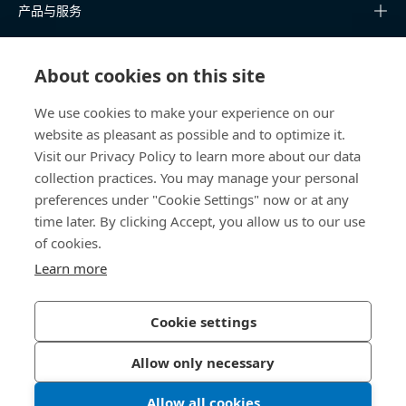
产品与服务
知识中心
About cookies on this site
快速链接
We use cookies to make your experience on our
website as pleasant as possible and to optimize it.
关于我们
Visit our Privacy Policy to learn more about our data
collection practices. You may manage your personal
联系我们
preferences under "Cookie Settings" now or at any
time later. By clicking Accept, you allow us to our use
400 860 9900
of cookies.
china@bossard.com
Learn more
Cookie settings
隐私政策
版权信息
Allow only necessary
沪ICP备17002109号
Allow all cookies
© 2026 Bossard