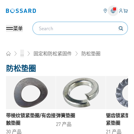
登入
您的
Bossard homepage
Search
菜单
防松垫圈
...
固定和防松紧固件
Home
防松垫圈
带棱纹锁紧垫圈/有齿接
弹簧垫圈
锯齿锁紧垫圈 
触垫圈
紧垫圈
27 产品
30 产品
21 产品