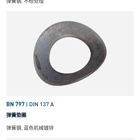
弹簧钢, 不经处理
BN 797
|
DIN 137 A
弹簧垫圈
弹簧钢, 蓝色机械镀锌