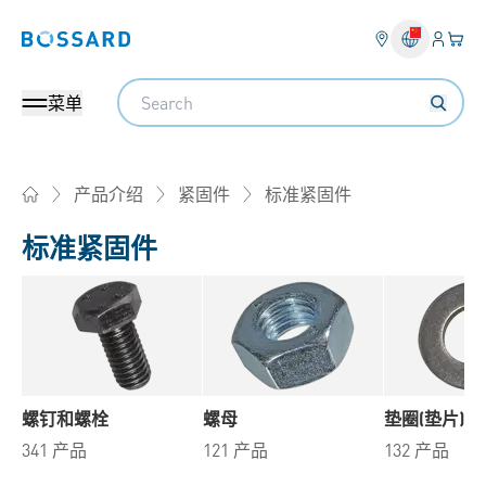
登入
您的
Bossard homepage
Search
菜单
标准紧固件
产品介绍
紧固件
Home
标准紧固件
螺钉和螺栓
螺母
垫圈(垫片)
341 产品
121 产品
132 产品