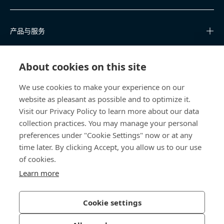
产品与服务
知识中心
About cookies on this site
快速链接
We use cookies to make your experience on our
website as pleasant as possible and to optimize it.
关于我们
Visit our Privacy Policy to learn more about our data
collection practices. You may manage your personal
联系我们
preferences under "Cookie Settings" now or at any
time later. By clicking Accept, you allow us to our use
400 860 9900
of cookies.
china@bossard.com
Learn more
Cookie settings
隐私政策
版权信息