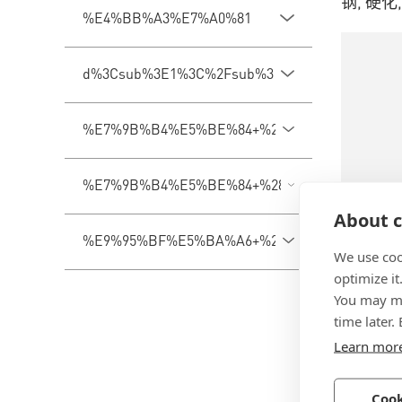
钢, 硬化
%E4%BB%A3%E7%A0%81
d%3Csub%3E1%3C%2Fsub%3E
%E7%9B%B4%E5%BE%84+%28d1%29
%E7%9B%B4%E5%BE%84+%28d%3Csub%3E1%3C
About c
BN 879
%E9%95%BF%E5%BA%A6+%28L%29
We use coo
重型弹性
optimize it
You may ma
弹簧钢,
time later.
Learn mor
Cook