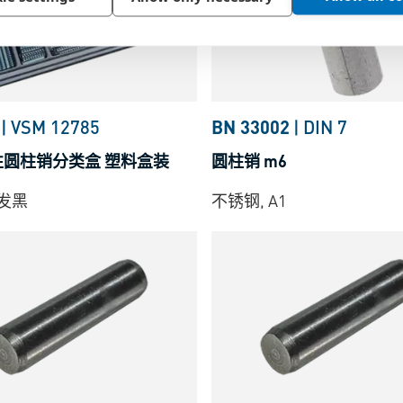
|
VSM 12785
BN 33002
|
DIN 7
性圆柱销分类盒 塑料盒装
圆柱销 m6
 发黑
不锈钢, A1