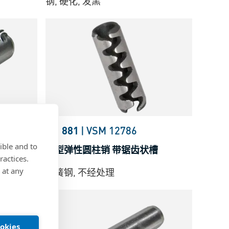
钢, 硬化, 发黑
BN 881
|
VSM 12786
ible and to
槽
重型弹性圆柱销 带锯齿状槽
ractices.
 at any
弹簧钢, 不经处理
ookies