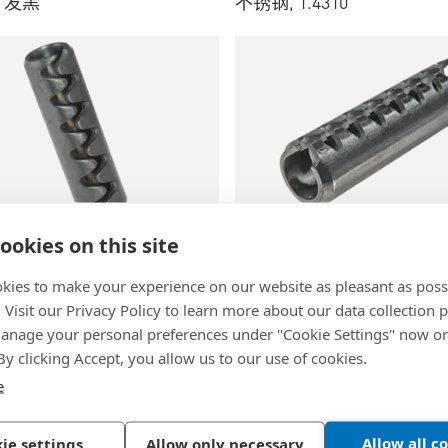
, 发黑
不锈钢, 1.4310
%2Fsub%3E+nom.%29
ookies on this site
|
~VSM 12785
BN 686
|
VSM 12785
kies to make your experience on our website as pleasant as poss
圆柱销 带锯齿状槽
重型弹性圆柱销 带锯齿状
. Visit our Privacy Policy to learn more about our data collection p
nage your personal preferences under "Cookie Settings" now or
 发黑
不锈钢, 1.4310
 By clicking Accept, you allow us to our use of cookies.
e
Allow all c
ie settings
Allow only necessary