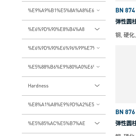
BN 874
%E9%A9%B1%E5%8A%A8%E6%A7%BD%E5%9E
弹性圆柱
%E6%9D%90%E8%B4%A8
钢, 硬化
%E6%9D%90%E6%96%99%E7%B1%BB%E5%9E%
%E5%88%B6%E9%80%A0%E6%9D%90%E6%96%9
Hardness
%E8%A1%A8%E9%9D%A2%E5%A4%84%E7%90%
BN 876
弹性圆柱
%E5%85%AC%E5%B7%AE