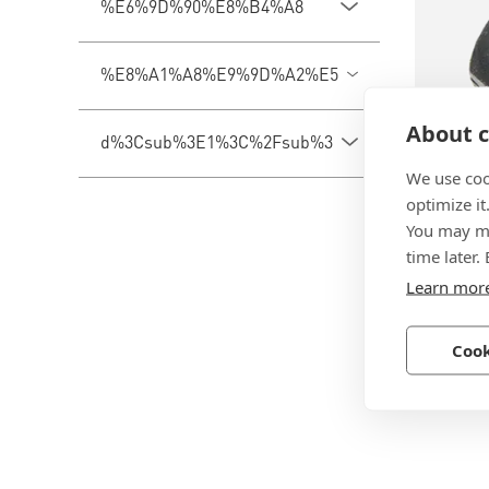
%E6%9D%90%E8%B4%A8
%E8%A1%A8%E9%9D%A2%E5%A4%84%E7%90%
About c
d%3Csub%3E1%3C%2Fsub%3E
We use coo
optimize it
BN 807
You may ma
端子用
time later.
Learn mor
弹簧钢,
Cook