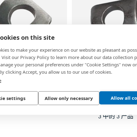
86
ookies on this site
kies to make your experience on our website as pleasant as poss
. Visit our Privacy Policy to learn more about our data collection p
|
DIN 46288 A
BN 808
|
DIN 46288 B
nage your personal preferences under "Cookie Settings" now or
连接垫圈
端子用连接垫圈
 By clicking Accept, you allow us to our use of cookies.
e
 发黑
弹簧钢, 发黑
Allow all c
ie settings
Allow only necessary
3
中的
3
产品