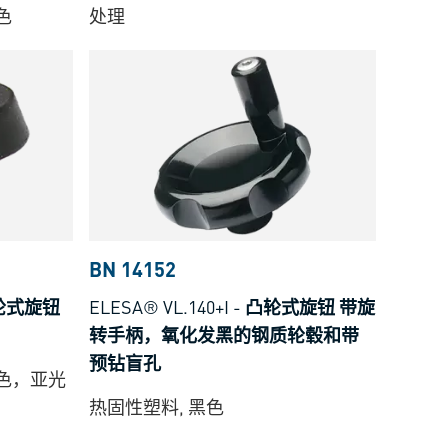
色
处理
BN 14152
轮式旋钮
ELESA® VL.140+I
-
凸轮式旋钮 带旋
转手柄，氧化发黑的钢质轮毂和带
预钻盲孔
黑色，亚光
热固性塑料, 黑色