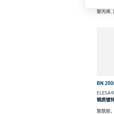
嵌件和
聚丙烯,
BN 200
ELESA® 
钢质镀
聚酰胺，