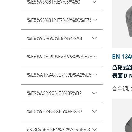
%E5%93%81%E7%89%8C
%E5%93%81%E7%89%8C%E7%B3%BB%E5%88%
%E6%9D%90%E8%B4%A8
BN 134
%E6%9D%90%E6%96%99%E7%B1%BB%E5%9E%
凸轮式
%E8%A1%A8%E9%9D%A2%E5%A4%84%E7%90%
表面 DI
合金钢, 
%E9%A2%9C%E8%89%B2
%E5%9E%8B%E5%8F%B7
d%3Csub%3E1%3C%2Fsub%3E