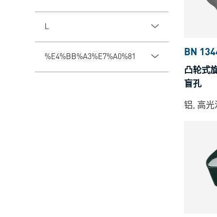
L
BN 134
%E4%BB%A3%E7%A0%81
凸轮式旋钮
盲孔
铝, 高