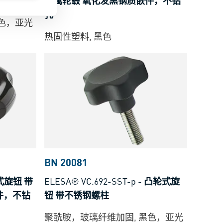
金属轮毂 氧化发黑钢质嵌件，不钻
孔
黑色，亚光
热固性塑料, 黑色
BN 20081
式旋钮 带
ELESA® VC.692-SST-p
-
凸轮式旋
件，不钻
钮 带不锈钢螺柱
聚酰胺，玻璃纤维加固, 黑色，亚光