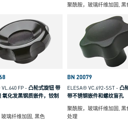
聚酰胺，玻璃纤维加固, 黑
68
BN 20079
VL.640 FP
-
凸轮式旋钮 带
ELESA® VC.692-SST
-
凸
毂 氧化发黑钢质嵌件，铰制
带不锈钢嵌件和螺纹盲孔
聚酰胺，玻璃纤维加固, 
玻璃纤维加固, 黑色
处理