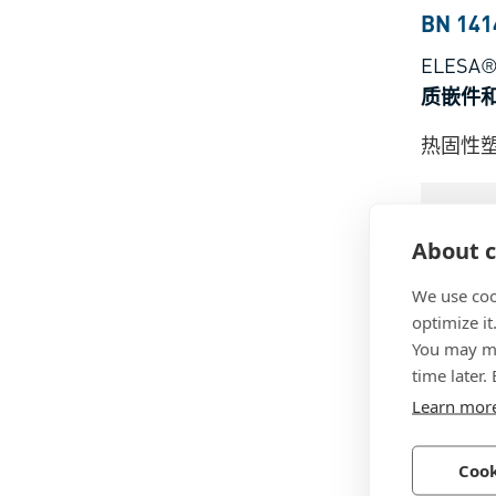
BN 141
ELESA®
质嵌件
热固性塑
About c
We use coo
optimize it
You may ma
time later.
Learn mor
BN 141
ELESA®
Cook