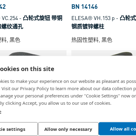
42
BN 14146
 VC.254
-
凸轮式旋钮 带铜
ELESA® VH.153 p
-
凸轮式
和螺纹通孔
钢质镀锌螺柱
料, 黑色
热固性塑料, 黑色
ookies on this site
kies to make your experience on our website as pleasant as poss
. Visit our Privacy Policy to learn more about our data collection p
nage your personal preferences under "Cookie Settings" now or
 By clicking Accept, you allow us to our use of cookies.
e
33
BN 20078
 VCT.
-
凸轮式旋钮 带铜质
ELESA® VC.692
-
凸轮式旋
Allow all c
ie settings
Allow only necessary