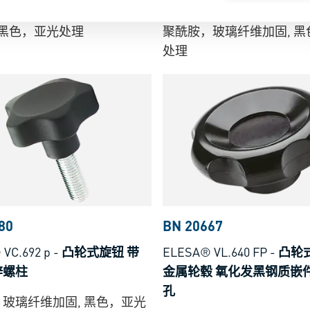
螺纹通孔
纹盲孔的黄铜嵌件
 黑色，亚光处理
聚酰胺，玻璃纤维加固, 
处理
80
BN 20667
VC.692 p
-
凸轮式旋钮 带
ELESA® VL.640 FP
-
凸轮
锌螺柱
金属轮毂 氧化发黑钢质嵌
孔
玻璃纤维加固, 黑色，亚光