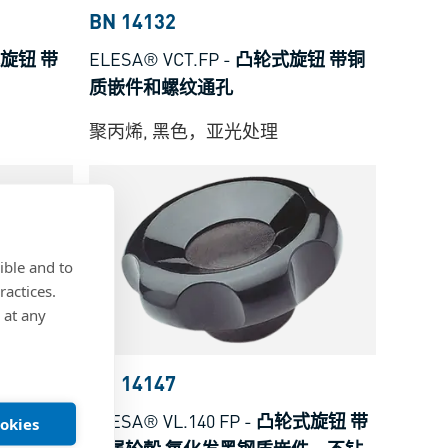
BN 14132
旋钮 带
ELESA® VCT.FP
-
凸轮式旋钮 带铜
质嵌件和螺纹通孔
聚丙烯, 黑色，亚光处理
ible and to
ractices.
 at any
BN 14147
钮 带螺
ELESA® VL.140 FP
-
凸轮式旋钮 带
ookies