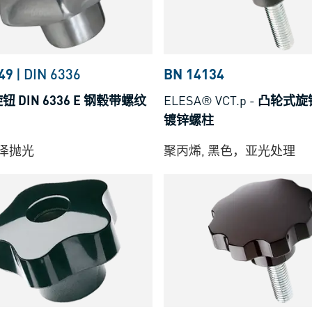
49
|
DIN 6336
BN 14134
 DIN 6336 E 钢毂带螺纹
ELESA® VCT.p
-
凸轮式旋
镀锌螺柱
光泽抛光
聚丙烯, 黑色，亚光处理