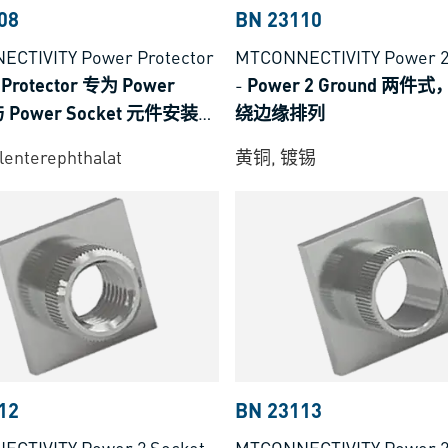
08
BN 23110
CTIVITY Power Protector
MTCONNECTIVITY Power 2
 Protector 专为 Power
-
Power 2 Ground 两件
与 Power Socket 元件安装设
绕边缘排列
lenterephthalat
黄铜, 镀锡
12
BN 23113
CTIVITY Power 2 Socket
-
MTCONNECTIVITY Power 2