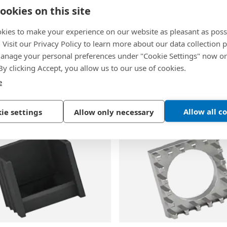
ookies on this site
kies to make your experience on our website as pleasant as poss
05
BN 23106
. Visit our Privacy Policy to learn more about our data collection p
nage your personal preferences under "Cookie Settings" now or
ECTIVITY Power Edge
-
MTCONNECTIVITY Power 
 By clicking Accept, you allow us to our use of cookies.
 Edge 直角型带通孔，重载
Power Edge 直角型带螺
e
-Fit 技术，引脚覆盖整个表面
Press-Fit 技术，引脚双
锡
黄铜, 镀锡
Allow all c
ie settings
Allow only necessary