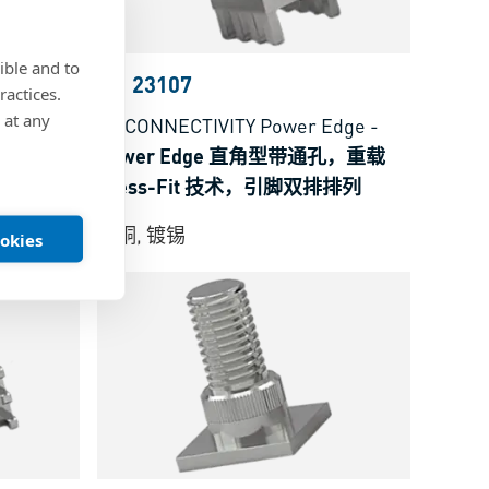
ible and to
BN 23107
ractices.
 at any
Edge
-
MTCONNECTIVITY Power Edge
-
纹，重载
Power Edge 直角型带通孔，重载
排排列
Press-Fit 技术，引脚双排排列
黄铜, 镀锡
ookies