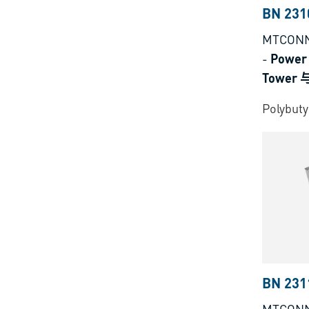
BN 231
MTCONNE
-
Power
Tower 
计
Polybuty
BN 231
MTCONNE