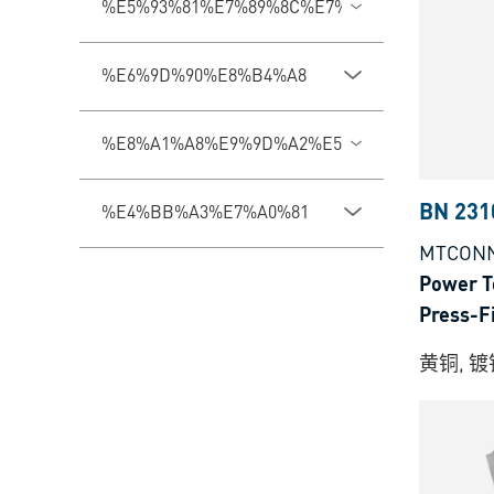
%E5%93%81%E7%89%8C%E7%B3%BB%E5%88%
%E6%9D%90%E8%B4%A8
%E8%A1%A8%E9%9D%A2%E5%A4%84%E7%90%
BN 231
%E4%BB%A3%E7%A0%81
MTCONN
Power
Press
黄铜, 镀