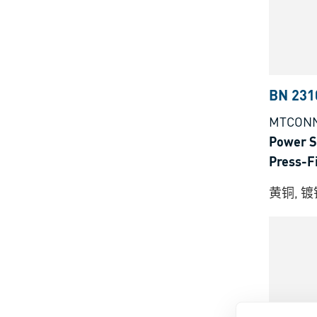
BN 231
MTCONNE
Power
Press
黄铜, 镀