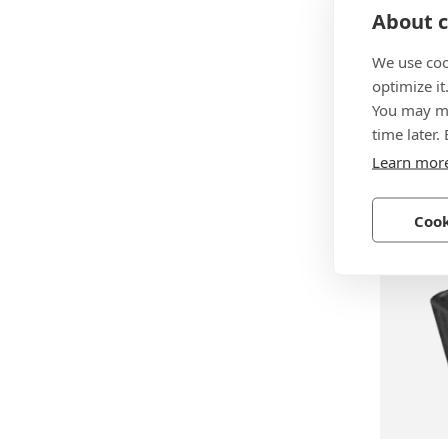
About c
We use coo
BN 231
optimize it
You may ma
MTCONN
time later.
Power
Learn mor
Press
黄铜, 镀
Cook