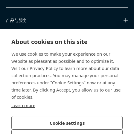
产品与服务
知识中心
About cookies on this site
快速链接
We use cookies to make your experience on our
website as pleasant as possible and to optimize it.
关于我们
Visit our Privacy Policy to learn more about our data
collection practices. You may manage your personal
联系我们
preferences under "Cookie Settings" now or at any
time later. By clicking Accept, you allow us to our use
400 860 9900
of cookies.
china@bossard.com
Learn more
Cookie settings
隐私政策
版权信息