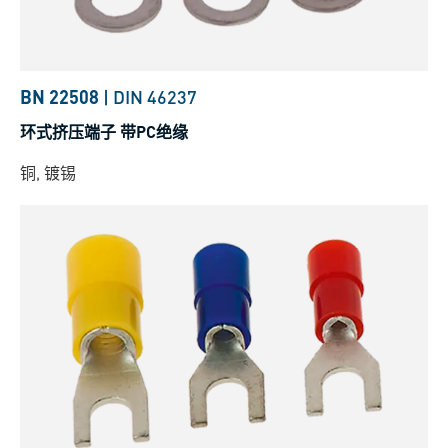
BN 22508
|
DIN 46237
环式挤压端子 带PC绝缘
铜, 镀锡