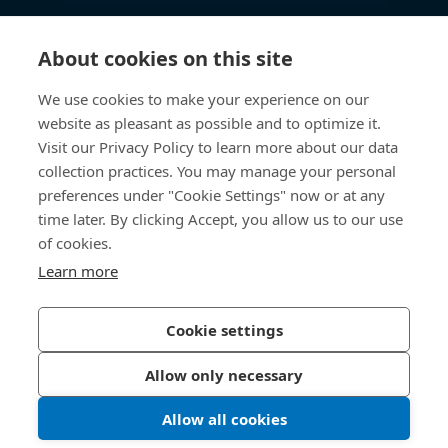
知识中心
About cookies on this site
快速链接
We use cookies to make your experience on our
website as pleasant as possible and to optimize it.
关于我们
Visit our Privacy Policy to learn more about our data
collection practices. You may manage your personal
联系我们
preferences under "Cookie Settings" now or at any
time later. By clicking Accept, you allow us to our use
400 860 9900
of cookies.
china@bossard.com
Learn more
Cookie settings
隐私政策
版权信息
Allow only necessary
沪ICP备17002109号
Allow all cookies
© 2026 Bossard