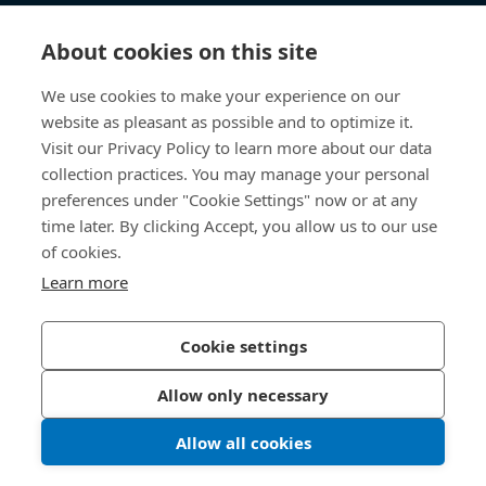
知识中心
About cookies on this site
快速链接
We use cookies to make your experience on our
website as pleasant as possible and to optimize it.
关于我们
Visit our Privacy Policy to learn more about our data
collection practices. You may manage your personal
联系我们
preferences under "Cookie Settings" now or at any
time later. By clicking Accept, you allow us to our use
400 860 9900
of cookies.
china@bossard.com
Learn more
Cookie settings
隐私政策
版权信息
Allow only necessary
沪ICP备17002109号
Allow all cookies
© 2026 Bossard