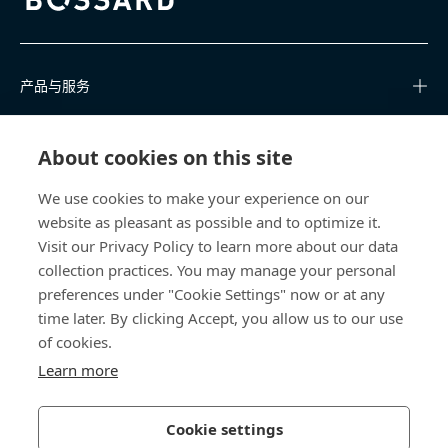
Bossard homepage
产品与服务
知识中心
About cookies on this site
快速链接
We use cookies to make your experience on our
website as pleasant as possible and to optimize it.
关于我们
Visit our Privacy Policy to learn more about our data
collection practices. You may manage your personal
联系我们
preferences under "Cookie Settings" now or at any
time later. By clicking Accept, you allow us to our use
400 860 9900
of cookies.
china@bossard.com
Learn more
Cookie settings
隐私政策
版权信息