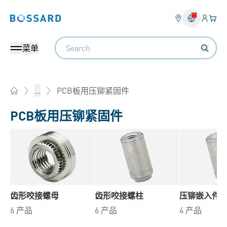
登入
您的
Bossard homepage
Search
菜单
PCB板用压铆紧固件
...
Home
PCB板用压铆紧固件
齿形咬接螺母
齿形咬接螺柱
压铆嵌入件
6 产品
6 产品
4 产品