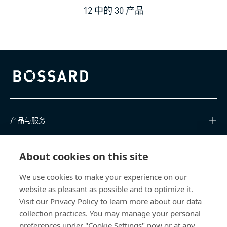
12
中的
30
产品
Bossard homepage
产品与服务
知识中心
About cookies on this site
快速链接
We use cookies to make your experience on our
website as pleasant as possible and to optimize it.
关于我们
Visit our Privacy Policy to learn more about our data
collection practices. You may manage your personal
联系我们
preferences under "Cookie Settings" now or at any