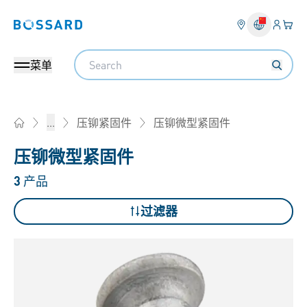
登入
您的
Bossard homepage
Search
菜单
压铆微型紧固件
...
压铆紧固件
Home
压铆微型紧固件
3
产品
过滤器