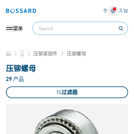
登入
您的
Bossard homepage
Search
菜单
压铆螺母
...
压铆紧固件
Home
压铆螺母
29
产品
过滤器