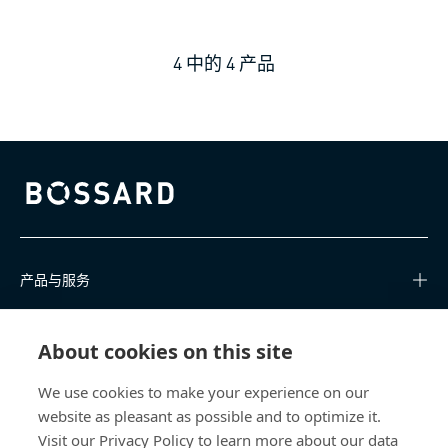
4
中的
4
产品
Bossard homepage
产品与服务
知识中心
About cookies on this site
快速链接
We use cookies to make your experience on our
website as pleasant as possible and to optimize it.
关于我们
Visit our Privacy Policy to learn more about our data