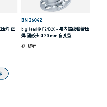
BN 26042
压焊 正
bigHead® F2/B20
-
与内螺纹套管压
焊 圆形头 Ø 20 mm 盲孔型
钢, 镀锌
多