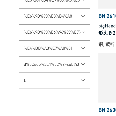
BN 261
%E6%9D%90%E8%B4%A8
bigHea
%E6%9D%90%E6%96%99%E7%B1%BB%E5%9E%
形头 Ø 2
钢, 镀锌
%E4%BB%A3%E7%A0%81
d%3Csub%3E1%3C%2Fsub%3E
L
BN 260