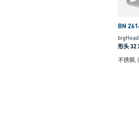
BN 261
bigHea
形头 32 
不锈钢, (A