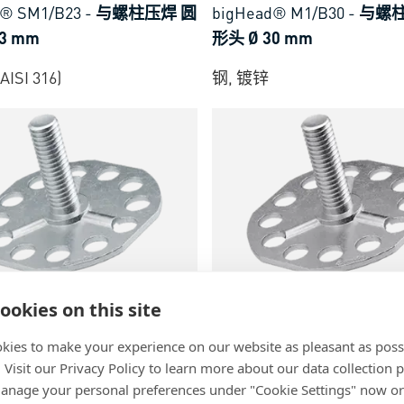
d® SM1/B23
-
与螺柱压焊 圆
bigHead® M1/B30
-
与螺柱
3 mm
形头 Ø 30 mm
ISI 316)
钢, 镀锌
44
BN 55845
ookies on this site
d® M1/B38A
-
与螺柱压焊 圆
bigHead® SM1/B38A
-
与
kies to make your experience on our website as pleasant as poss
 Ø 38 mm
圆的八角形头 Ø 38 mm
. Visit our Privacy Policy to learn more about our data collection p
nage your personal preferences under "Cookie Settings" now or