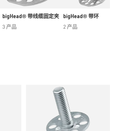
bigHead® 带线缆固定夹
bigHead® 带环
用
件
3 产品
2 产品
5