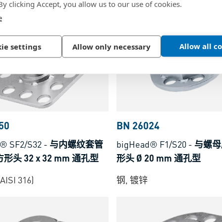
不锈钢, (AISI 316)
 By clicking Accept, you allow us to our use of cookies.
e
Allow all c
ie settings
Allow only necessary
50
BN 26024
® SF2/S32
-
与内螺纹套管
bigHead® F1/S20
-
与螺母
形头 32 x 32 mm 通孔型
形头 Ø 20 mm 通孔型
ISI 316)
钢, 镀锌