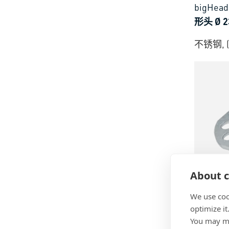
bigHea
形头 Ø 2
不锈钢, (A
BN 558
About c
bigHea
We use coo
的八角形头
optimize it
You may ma