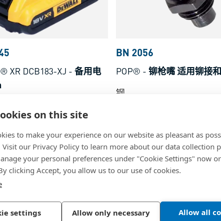
45
BN 2056
® XR DCB183-XJ
-
备用电
POP®
-
铆枪嘴 适用铆接
n
钢
料
ookies on this site
kies to make your experience on our website as pleasant as poss
. Visit our Privacy Policy to learn more about our data collection p
nage your personal preferences under "Cookie Settings" now or
 By clicking Accept, you allow us to our use of cookies.
e
Allow all c
ie settings
Allow only necessary