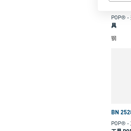
BN 252
POP®
-
具
钢
BN 252
POP®
-