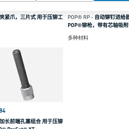
17
BN 25290
夹紧爪，三片式 用于压铆工
POP® RP
-
自动铆钉进给器
POP®铆枪，带有芯轴吸
多种材料
84
加长前端孔塞组合 用于压铆