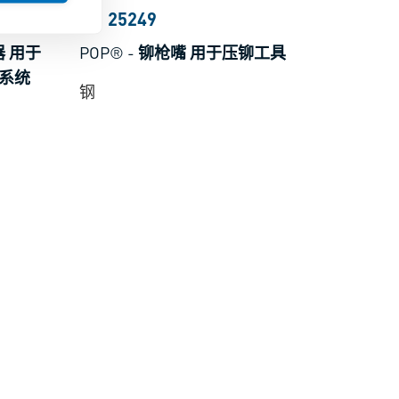
BN 25249
 用于
POP®
-
铆枪嘴 用于压铆工具
附系统
钢