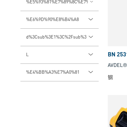
%E5%93%81%E7%89%8C%E7%B3%BB%E5%88%
%E6%9D%90%E8%B4%A8
d%3Csub%3E1%3C%2Fsub%3E
BN 253
L
AVDEL
%E4%BB%A3%E7%A0%81
钢