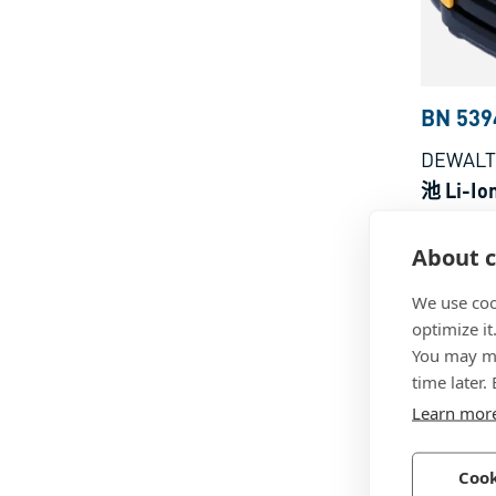
BN 539
DEWALT
池 Li-Io
多种材
About c
We use coo
optimize it
You may ma
time later.
Learn mor
Cook