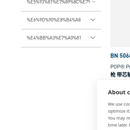
%E5%93%81%E7%89%8C%E7%B3%BB%E5%88%
%E6%9D%90%E8%B4%A8
%E4%BB%A3%E7%A0%81
BN 506
POP® P
枪 带芯
多种材
About c
We use coo
optimize it
You may ma
time later.