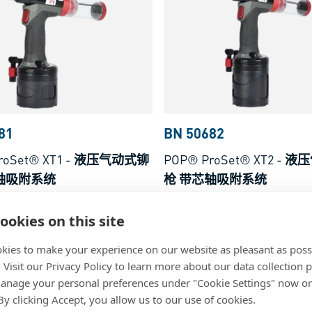
97
81
BN 50682
roSet® XT1
-
液压气动式铆
POP® ProSet® XT2
-
液压
轴吸附系统
枪 带芯轴吸附系统
料
多种材料
ookies on this site
kies to make your experience on our website as pleasant as poss
. Visit our Privacy Policy to learn more about our data collection p
nage your personal preferences under "Cookie Settings" now or
 By clicking Accept, you allow us to our use of cookies.