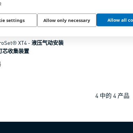
e
Allow all c
ie settings
Allow only necessary
84
roSet® XT4
-
液压气动安装
钉芯收集装置
料
4
中的
4
产品