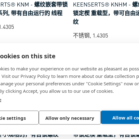
ERTS® KNM
-
螺纹嵌套带锁
KEENSERTS® KNHM
-
螺
系列, 带有自由运行的 线程
锁定楔 重载型，带可自由
纹
.4305
不锈钢, 1.4305
ookies on this site
kies to make your experience on our website as pleasant as poss
. Visit our Privacy Policy to learn more about our data collection p
nage your personal preferences under "Cookie Settings" now or
 By clicking Accept, you allow us to our use of cookies.
e
69
BN 38029
Allow all c
ie settings
Allow only necessary
ERTS® KNCML
-
螺纹嵌套
KEENSERTS® KNHML
-
楔 小规格的，有自锁螺纹
带锁定楔 重载型，有自锁