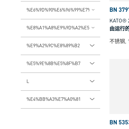
BN 379
%E6%9D%90%E6%96%99%E7%B1%BB%E5%9E%
KATO® 
%E8%A1%A8%E9%9D%A2%E5%A4%84%E7%90%
由运行
不锈钢, 1
%E9%A2%9C%E8%89%B2
%E5%9E%8B%E5%8F%B7
L
%E4%BB%A3%E7%A0%81
BN 535