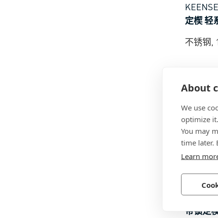
KEENS
定楔 轻
不锈钢, 1
About c
We use coo
optimize it
You may ma
time later.
Learn mor
BN 380
Cook
KEENS
带锁定