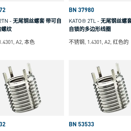
72
BN 37980
8B
2TN
-
无尾钢丝螺套 带可自
KATO® 2TL
-
无尾钢丝螺套
86
的螺纹
自锁的多边形线圈
.4301, A2, 本色
不锈钢, 1.4301, A2, 红色的
32
BN 53533