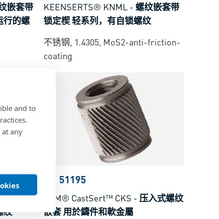
纹嵌套带
KEENSERTS® KNML
-
螺纹嵌套带
运行的螺
锁定楔 轻系列，有自锁螺纹
不锈钢, 1.4305, MoS2-anti-friction-
coating
ible and to
ractices.
 at any
BN 51195
ookies
螺纹嵌套
PEM® CastSert™ CKS
-
压入式螺纹
螺纹
嵌套 用於鑄件和軟金屬