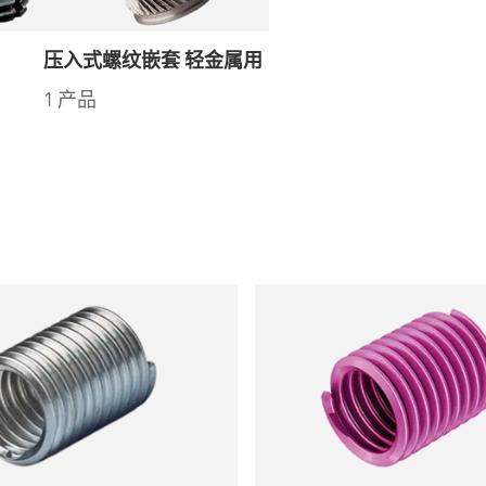
压入式螺纹嵌套 轻金属用
1 产品
品
97