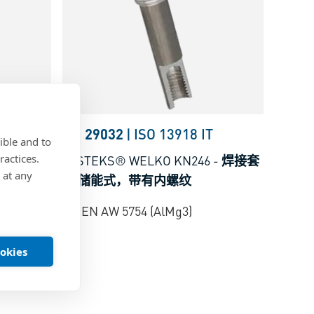
T
BN 29032
|
ISO 13918 IT
ible and to
ractices.
-
焊接套
FASTEKS® WELKO KN246
-
焊接套
 at any
筒 储能式，带有内螺纹
铝, EN AW 5754 (AlMg3)
ookies