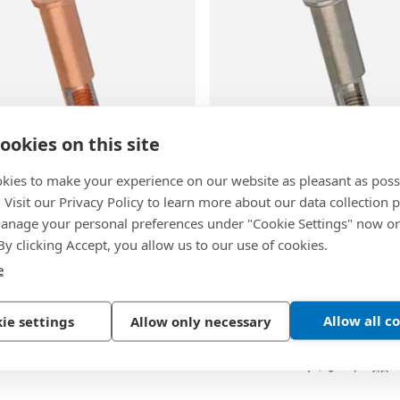
97
ookies on this site
31
|
ISO 13918 IT
BN 29030
|
ISO 13918 I
8B
kies to make your experience on our website as pleasant as poss
. Visit our Privacy Policy to learn more about our data collection p
S® WELKO KN216
-
焊接套
FASTEKS® WELKO KN226
nage your personal preferences under "Cookie Settings" now or
A7
式，带有内螺纹
筒 储能式，带有内螺纹
 By clicking Accept, you allow us to our use of cookies.
3, 镀铜
不锈钢, A2
e
86
Allow all c
ie settings
Allow only necessary
3
中的
3
产品