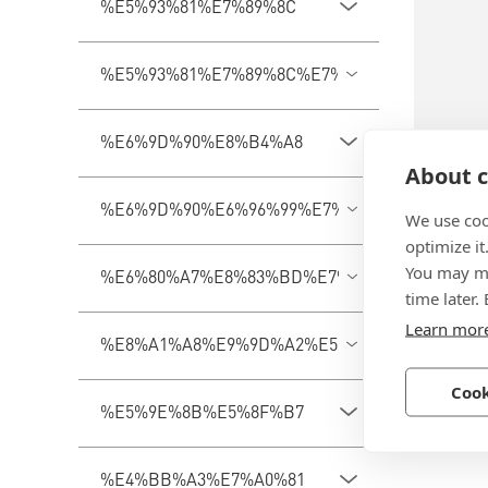
%E5%93%81%E7%89%8C
%E5%93%81%E7%89%8C%E7%B3%BB%E5%88%
%E6%9D%90%E8%B4%A8
About c
BN 290
%E6%9D%90%E6%96%99%E7%B1%BB%E5%9E%
We use coo
optimize it
FASTEK
You may ma
%E6%80%A7%E8%83%BD%E7%AD%89%E7%BA%
筒 储能
time later.
钢, 37-
Learn mor
%E8%A1%A8%E9%9D%A2%E5%A4%84%E7%90%
Cook
%E5%9E%8B%E5%8F%B7
%E4%BB%A3%E7%A0%81