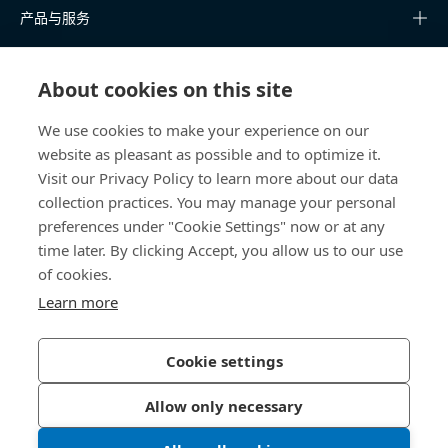
产品与服务
知识中心
About cookies on this site
快速链接
We use cookies to make your experience on our
website as pleasant as possible and to optimize it.
关于我们
Visit our Privacy Policy to learn more about our data
collection practices. You may manage your personal
联系我们
preferences under "Cookie Settings" now or at any
time later. By clicking Accept, you allow us to our use
400 860 9900
of cookies.
china@bossard.com
Learn more
Cookie settings
隐私政策
版权信息
Allow only necessary
沪ICP备17002109号