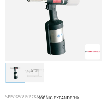
%E5%93%81%E7%89%8C
KOENIG EXPANDER®