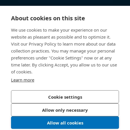
知识中心
About cookies on this site
快速链接
We use cookies to make your experience on our
website as pleasant as possible and to optimize it.
关于我们
Visit our Privacy Policy to learn more about our data
collection practices. You may manage your personal
联系我们
preferences under "Cookie Settings" now or at any
time later. By clicking Accept, you allow us to our use
400 860 9900
of cookies.
china@bossard.com
Learn more
Cookie settings
隐私政策
版权信息
Allow only necessary
沪ICP备17002109号
Allow all cookies
© 2026 Bossard