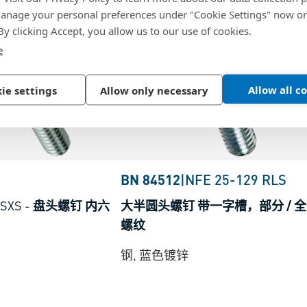
nage your personal preferences under "Cookie Settings" now or
 By clicking Accept, you allow us to our use of cookies.
e
Allow all c
ie settings
Allow only necessary
BN 84512
|
NFE 25-129 RLS
 SXS
-
盘头螺钉 内六
大半圆头螺钉 带一字槽，部分 / 全
螺纹
钢, 蓝色镀锌