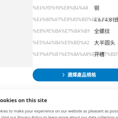
%E6%9D%90%E8%B4%A8
钢
%E6%80%A7%E8%83%BD%E7%AD%89
4.6 / 4
%E8%9E%BA%E7%BA%B9
全螺纹
%E5%A4%B4%E5%BD%A2
大半圆头
%E9%A9%B1%E5%8A%A8%E6%A7%BD
开槽
選擇產品規格
ookies on this site
kies to make your experience on our website as pleasant as poss
. Visit our Privacy Policy to learn more about our data collection p