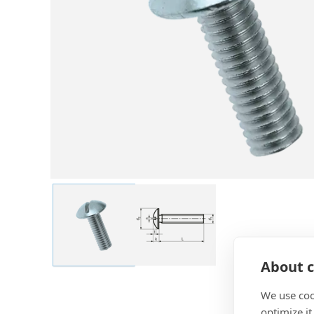
About c
We use coo
optimize it