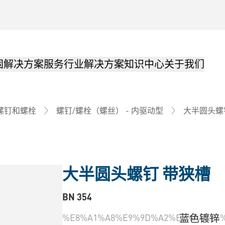
固解决方案
服务
行业解决方案
知识中心
关于我们
大半圆头螺
螺钉和螺栓
螺钉/螺栓（螺丝） - 内驱动型
大半圆头螺钉 带狭槽
BN 354
%E8%A1%A8%E9%9D%A2%E5%A4%84%
蓝色镀锌