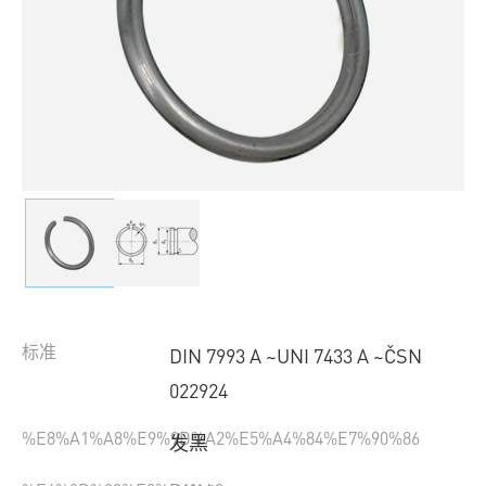
标准
DIN 7993 A ~UNI 7433 A ~ČSN
022924
%E8%A1%A8%E9%9D%A2%E5%A4%84%E7%90%86
发黑