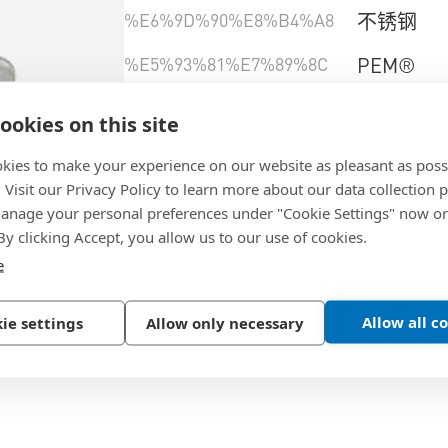
%E6%9D%90%E8%B4%A8
不锈钢
%E5%93%81%E7%89%8C
PEM®
%E5%93%81%E7%89%8C%E7%B3%BB%
SpotFast
ookies on this site
%E6%9D%90%E6%96%99%E7%B1%BB
A286
kies to make your experience on our website as pleasant as poss
. Visit our Privacy Policy to learn more about our data collection p
nage your personal preferences under "Cookie Settings" now or
選擇產品規格
 By clicking Accept, you allow us to our use of cookies.
e
Allow all c
ie settings
Allow only necessary