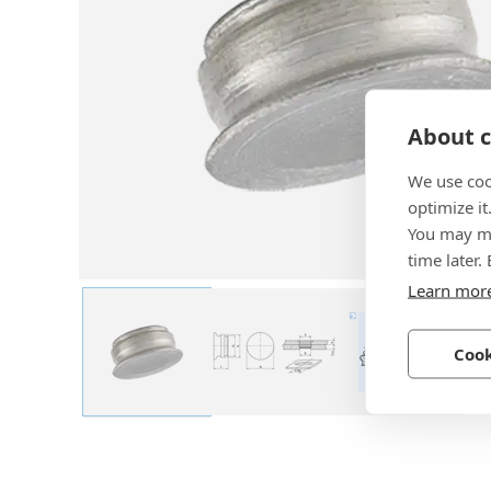
About c
We use coo
optimize it
You may ma
time later.
Learn mor
Cook