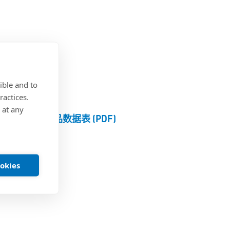
E5%88%97
® SFP
%E5%9E%8B
ible and to
ractices.
 at any
产品数据表 (PDF)
ookies