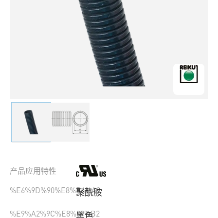
产品应用特性
%E6%9D%90%E8%B4%A8
聚酰胺
%E9%A2%9C%E8%89%B2
黑色