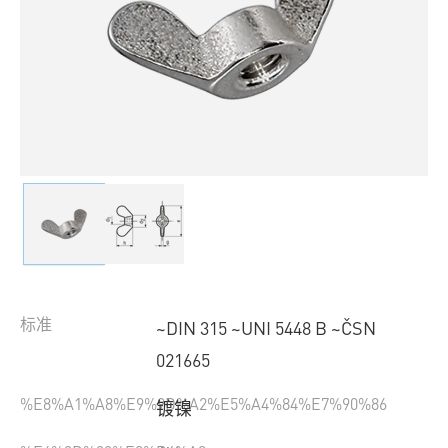
标准
~DIN 315 ~UNI 5448 B ~ČSN
021665
%E8%A1%A8%E9%9D%A2%E5%A4%84%E7%90%86
镀镍