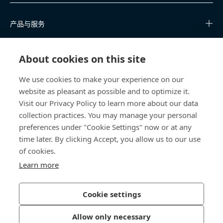
产品与服务
知识中心
About cookies on this site
快速链接
We use cookies to make your experience on our
website as pleasant as possible and to optimize it.
关于我们
Visit our Privacy Policy to learn more about our data
collection practices. You may manage your personal
联系我们
preferences under "Cookie Settings" now or at any
time later. By clicking Accept, you allow us to our use
400 860 9900
of cookies.
china@bossard.com
Learn more
Cookie settings
隐私政策
版权信息
Allow only necessary
沪ICP备17002109号