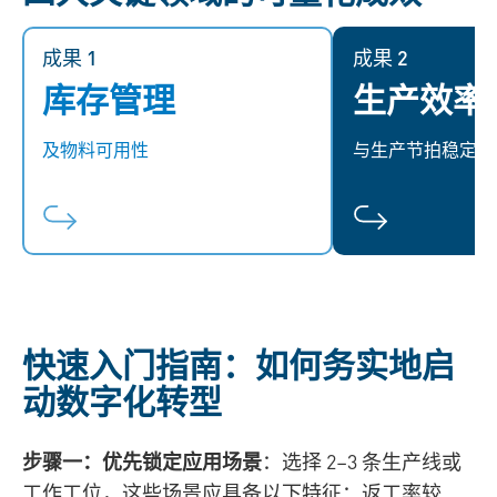
成果 1
成果 1
成果 2
库存管理
生产效率
通过线边实时电子看板
减少找料时间、
（E‑Kanban）与消耗追踪，实现
晰作业指导，即
及物料可用性
与生产节拍稳定性
库存降低与物料可用性同步提升。
境下，也
快速入门指南：如何务实地启
动数字化转型
步骤一：优先锁定应用场景
：选择 2–3 条生产线或
工作工位，这些场景应具备以下特征：返工率较