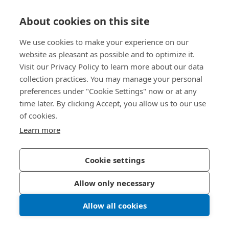
About cookies on this site
We use cookies to make your experience on our
website as pleasant as possible and to optimize it.
Visit our Privacy Policy to learn more about our data
collection practices. You may manage your personal
preferences under "Cookie Settings" now or at any
time later. By clicking Accept, you allow us to our use
of cookies.
在此发送消息
Learn more
请填写完整表单。*必填项。
Cookie settings
名
*
Allow only necessary
Allow all cookies
姓
*