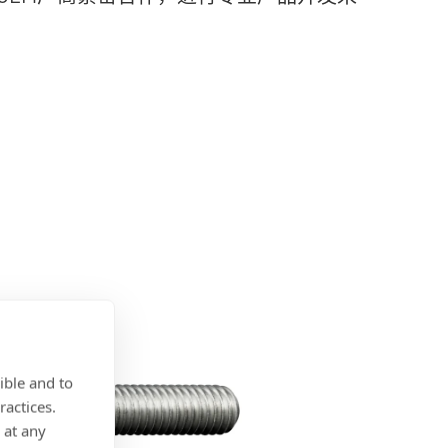
ible and to
ractices.
 at any