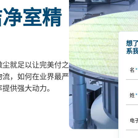
洁净室精
想
系
微尘就足以让完美付之
名
*
物流，如何在业界最严
率提供强大动力。
姓
*
电