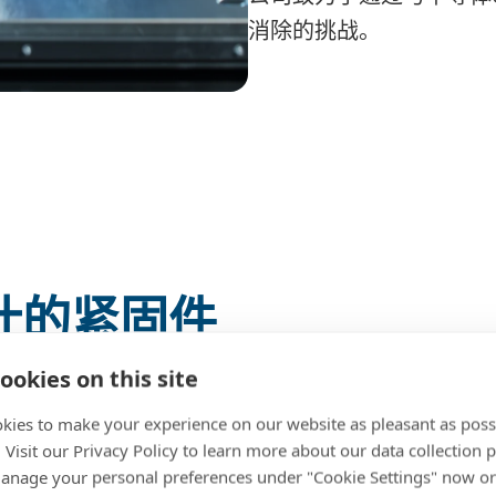
消除的挑战。
计的紧固件
ookies on this site
ISO 1级至1000级环境而
kies to make your experience on our website as pleasant as poss
包装，并可进行批次追溯，
. Visit our Privacy Policy to learn more about our data collection p
sterising 技术处理的
nage your personal preferences under "Cookie Settings" now or